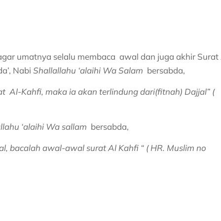
gar umatnya selalu membaca awal dan juga akhir Surat 
da’, Nabi
Shallallahu ‘alaihi Wa Salam
bersabda,
Al-Kahfi, maka ia akan terlindung dari(fitnah) Dajjal” (
llahu ‘alaihi Wa sallam
bersabda,
l, bacalah awal-awal surat Al Kahfi “ ( HR. Muslim no