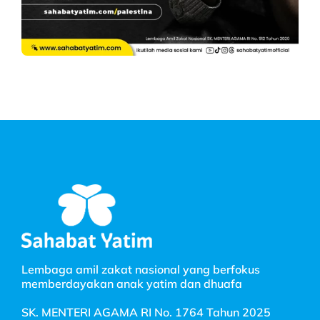
Lembaga amil zakat nasional yang berfokus
memberdayakan anak yatim dan dhuafa
SK. MENTERI AGAMA RI No. 1764 Tahun 2025