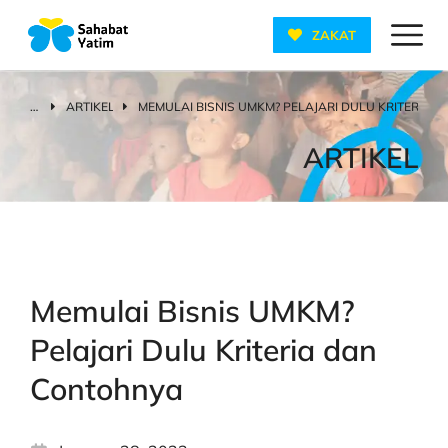
ZAKAT
ARTIKEL
MEMULAI BISNIS UMKM? PELAJARI DULU KRITERIA 
You are here:
ARTIKEL
Memulai Bisnis UMKM?
Pelajari Dulu Kriteria dan
Contohnya