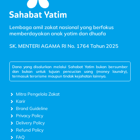
Lembaga amil zakat nasional yang berfokus
memberdayakan anak yatim dan dhuafa
SK. MENTERI AGAMA RI No. 1764 Tahun 2025
Dana yang disalurkan melalui Sahabat Yatim bukan bersumber
dan bukan untuk tujuan pencucian uang (money laundry),
termasuk terorisme maupun tindak kejahatan lainnya.
Mitra Pengelola Zakat
Karir
Brand Guideline
Privacy Policy
Delivery Policy
Refund Policy
FAQ