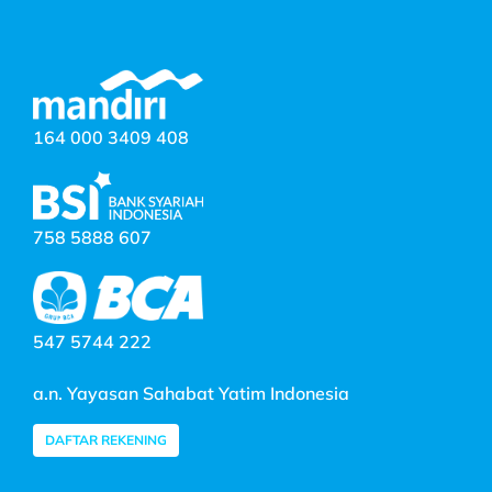
164 000 3409 408
758 5888 607
547 5744 222
a.n. Yayasan Sahabat Yatim Indonesia
DAFTAR REKENING