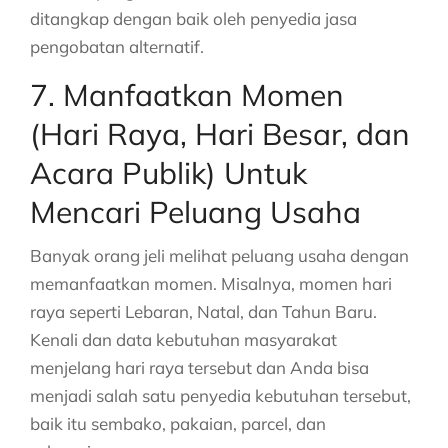
ditangkap dengan baik oleh penyedia jasa
pengobatan alternatif.
7. Manfaatkan Momen
(Hari Raya, Hari Besar, dan
Acara Publik) Untuk
Mencari Peluang Usaha
Banyak orang jeli melihat peluang usaha dengan
memanfaatkan momen. Misalnya, momen hari
raya seperti Lebaran, Natal, dan Tahun Baru.
Kenali dan data kebutuhan masyarakat
menjelang hari raya tersebut dan Anda bisa
menjadi salah satu penyedia kebutuhan tersebut,
baik itu sembako, pakaian, parcel, dan