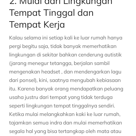
2. Mulai dari Lingkungan
Tempat Tinggal dan
Tempat Kerja
Kalau selama ini setiap kali ke luar rumah hanya
pergi begitu saja, tidak banyak memerhatikan
lingkungan di sekitar bahkan cenderung autistik
(jarang menegur tetangga, berjalan sambil
mengenakan headset , dan mendengarkan lagu
dari ponsel), kini, saatnya mengubah kebiasaan
itu. Karena banyak orang mendapatkan peluang
usaha justru dari tempat yang tidak terduga
seperti lingkungan tempat tinggalnya sendiri.
Ketika mulai melangkahkan kaki ke luar rumah,
tajamkan semua indra dan mulai memerhatikan
segala hal yang bisa tertangkap oleh mata atau