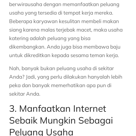
berwirausaha dengan memanfaatkan peluang
usaha yang tersedia di tempat kerja mereka.
Beberapa karyawan kesulitan membeli makan
siang karena malas terjebak macet, maka usaha
katering adalah peluang yang bisa
dikembangkan. Anda juga bisa membawa baju
untuk dikreditkan kepada sesama teman kerja.
Nah, banyak bukan peluang usaha di sekitar
Anda? Jadi, yang perlu dilakukan hanyalah lebih
peka dan banyak memerhatikan apa pun di
sekitar Anda.
3. Manfaatkan Internet
Sebaik Mungkin Sebagai
Peluang Usaha