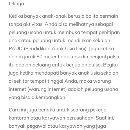
telinga.
Ketika banyak anak-anak berusia balita bermain
tanpa aktivitas, Anda bisa melihatnya sebagai
peluang usaha untuk membuka tempat penitipan
anak atau peluang untuk mendirikan sekolah
PAUD (Pendidikan Anak Usia Dini). Juga ketika
dalam jarak 50 meter tidak tersedia penjual pulsa,
itu adalah peluang untuk berjualan pulsa. Begitu
juga ketika mendapati banyak anak usia sekolah
di sekitar tempat tinggal Anda, maka warung
internet (warung internet) adalah peluang usaha
yang bisa dikembangkan.
Cara ini juga berlaku untuk seorang pekerja
kantoran atau karyawan perusahaan. Saat ini,
banyak pegawai atau karyawan yang juga