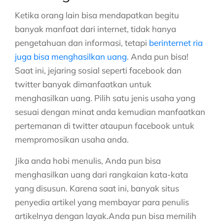
Ketika orang lain bisa mendapatkan begitu
banyak manfaat dari internet, tidak hanya
pengetahuan dan informasi, tetapi
berinternet ria
juga bisa menghasilkan uang
. Anda pun bisa!
Saat ini, jejaring sosial seperti facebook dan
twitter banyak dimanfaatkan untuk
menghasilkan uang. Pilih satu jenis usaha yang
sesuai dengan minat anda kemudian manfaatkan
pertemanan di twitter ataupun facebook untuk
mempromosikan usaha anda.
Jika anda hobi menulis, Anda pun bisa
menghasilkan uang dari rangkaian kata-kata
yang disusun. Karena saat ini, banyak situs
penyedia artikel yang membayar para penulis
artikelnya dengan layak.Anda pun bisa memilih