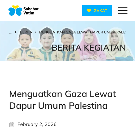
ZAKAT
BERITA
MENGUATKAN GAZA LEWAT DAPUR UMUM PALESTIN
You are here:
BERITA KEGIATAN
Menguatkan Gaza Lewat
Dapur Umum Palestina
February 2, 2026