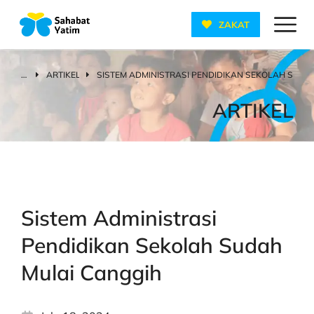
ZAKAT
ARTIKEL
SISTEM ADMINISTRASI PENDIDIKAN SEKOLAH SUDA
You are here:
ARTIKEL
Sistem Administrasi
Pendidikan Sekolah Sudah
Mulai Canggih