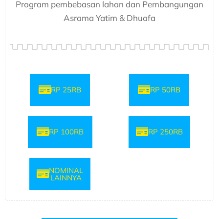
Program pembebasan lahan dan Pembangungan
Asrama Yatim & Dhuafa
RP 25RB
RP 50RB
RP 100RB
RP 250RB
NOMINAL
LAINNYA