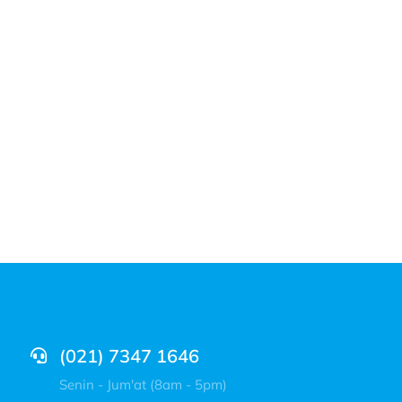
(021) 7347 1646
Senin - Jum'at (8am - 5pm)