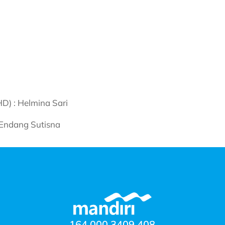
D) : Helmina Sari
 Endang Sutisna
164 000 3409 408