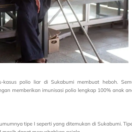
-kasus polio liar di Sukabumi membuat heboh. Sem
Dengan memberikan imunisasi polio lengkap 100% anak a
as umumnya tipe I seperti yang ditemukan di Sukabumi. Tip
3 masih dapat menyebabkan gejala.