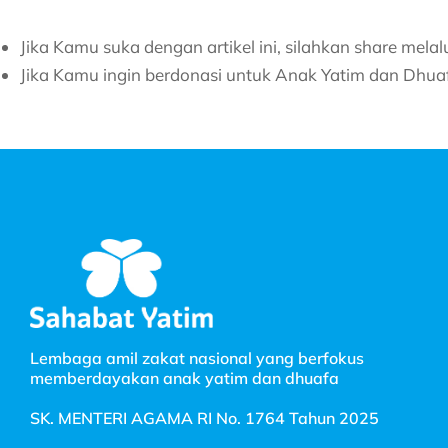
Jika Kamu suka dengan artikel ini, silahkan share mela
Jika Kamu ingin berdonasi untuk Anak Yatim dan Dhua
Lembaga amil zakat nasional yang berfokus
memberdayakan anak yatim dan dhuafa
SK. MENTERI AGAMA RI No. 1764 Tahun 2025