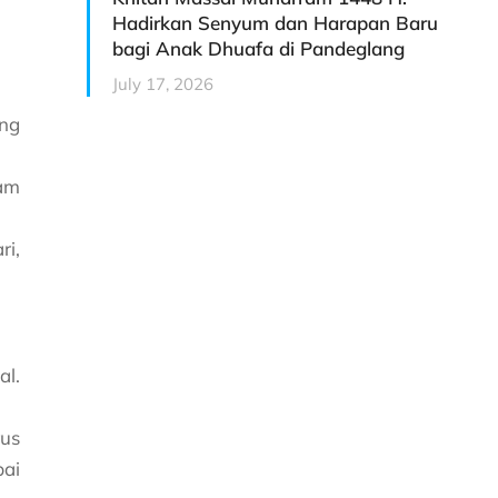
Hadirkan Senyum dan Harapan Baru
bagi Anak Dhuafa di Pandeglang
July 17, 2026
ang
lam
ri,
al.
rus
pai