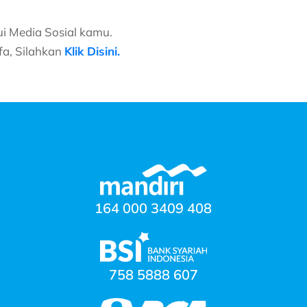
lui Media Sosial kamu.
fa, Silahkan
Klik Disini.
164 000 3409 408
758 5888 607