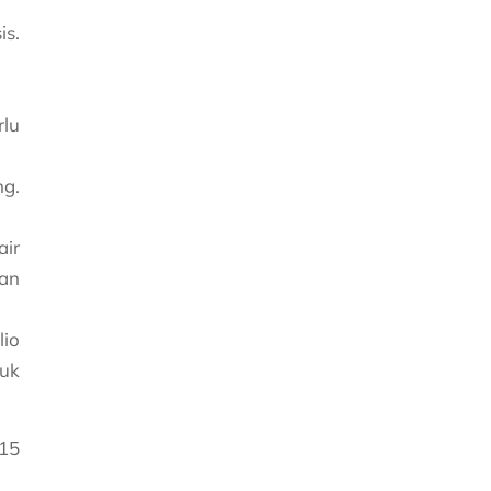
is.
rlu
ng.
air
dan
lio
tuk
/15