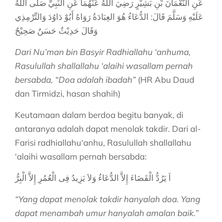
عَنِ النُّعْمَانَ بْنِ بَشِيْرٍ رَضِيَ اللهُ عَنْهُمَا عَنِ النِّبِيِّ صَلَّى اللهُ
عَلَيْهِ وَسَلَّمَ قَالَ: الدُّعَاءُ هُوَ العِبَادَةُ رَوَاهُ أَبُوْ دَاوُدَ وَالتِّرْمِذِي
وَقَالَ حَدِيْثٌ حَسَنٌ صَحِيْحٌ
Dari Nu’man bin Basyir Radhiallahu ‘anhuma,
Rasulullah shallallahu ‘alaihi wasallam pernah
bersabda, “Doa adalah ibadah”
(HR Abu Daud
dan Tirmidzi, hasan shahih)
Keutamaan dalam berdoa begitu banyak, di
antaranya adalah dapat menolak takdir. Dari al-
Farisi radhiallahu‘anhu, Rasulullah shallallahu
‘alaihi wasallam pernah bersabda:
اَ يَرُدُّ الْقَضَاءَ إِلاَّ الدُّعَاءُ وَلاَ يَزِيدُ فِى الْعُمُرِ إِلاَّ الْبِرُّ
“Yang dapat menolak takdir hanyalah doa. Yang
dapat menambah umur hanyalah amalan baik.”