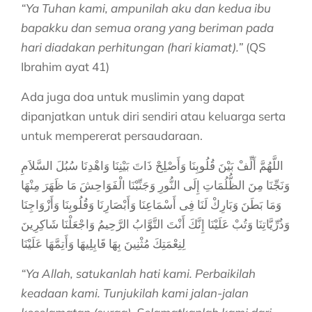
“Ya Tuhan kami, ampunilah aku dan kedua ibu
bapakku dan semua orang yang beriman pada
hari diadakan perhitungan (hari kiamat).”
(QS
Ibrahim ayat 41)
Ada juga doa untuk muslimin yang dapat
dipanjatkan untuk diri sendiri atau keluarga serta
untuk mempererat persaudaraan.
اللَّهُمَّ أَلِّفْ بَيْنَ قُلُوبِنَا وَأَصْلِحْ ذَاتَ بَيْنِنَا وَاهْدِنَا سُبُلَ السَّلاَمِ
وَنَجِّنَا مِنَ الظُّلُمَاتِ إِلَى النُّورِ وَجَنِّبْنَا الْفَوَاحِشَ مَا ظَهَرَ مِنْهَا
وَمَا بَطَنَ وَبَارِكْ لَنَا فِى أَسْمَاعِنَا وَأَبْصَارِنَا وَقُلُوبِنَا وَأَزْوَاجِنَا
وَذُرِّيَّاتِنَا وَتُبْ عَلَيْنَا إِنَّكَ أَنْتَ التَّوَّابُ الرَّحِيمُ وَاجْعَلْنَا شَاكِرِينَ
لِنِعْمَتِكَ مُثْنِينَ بِهَا قَابِلِيهَا وَأَتِمَّهَا عَلَيْنَا
“Ya Allah, satukanlah hati kami. Perbaikilah
keadaan kami. Tunjukilah kami jalan-jalan