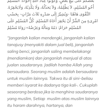
بَعْضُكُمْ عَلَى بَيْعِ بَعْضٍ، وَكُوْنُوا عِبَادَ اللهِ إِخوَاناً. المُسْلِمُ
أَخُو المُسْلِمِ، لاَ يَظْلِمُهُ، وَلاَ يَخذُلُهُ، وَلَا يَكْذِبُهُ، وَلَايَحْقِرُهُ.
التَّقْوَى هَاهُنَا -وَيُشِيْرُ إِلَى صَدْرِهِ ثَلاَثَ مَرَّاتٍ- بِحَسْبِ
امْرِىءٍ مِنَ الشَّرِّ أَنْ يَحْقِرَ أَخَاهُ المُسْلِمَ. كُلُّ المُسْلِمِ عَلَى
المُسْلِمِ حَرَامٌ: دَمُهُ وَمَالُهُ وَعِرْضُهُ» رَوَاهُ مُسْلِمٌ
“Janganlah kalian mendengki, janganlah kalian
tanajusy (menyakiti dalam jual beli), janganlah
saling benci, janganlah saling membelakangi
(mendiamkan) dan janganlah menjual di atas
jualan saudaranya. Jadilah hamba Allah yang
bersaudara. Seorang muslim adalah bersaudara
untuk muslim lainnya. Takwa itu di sini–beliau
memberi isyarat ke dadanya tiga kali-. Cukuplah
seseorang berdosa jika ia menghina saudaranya
yang muslim, Setiap muslim atas muslim lainnya
itu haram darahnya, hartanya, dan