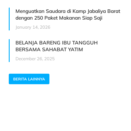
Menguatkan Saudara di Kamp Jabaliya Barat
dengan 250 Paket Makanan Siap Saji
January 14, 2026
BELANJA BARENG IBU TANGGUH
BERSAMA SAHABAT YATIM
December 26, 2025
BERITA LAINNYA