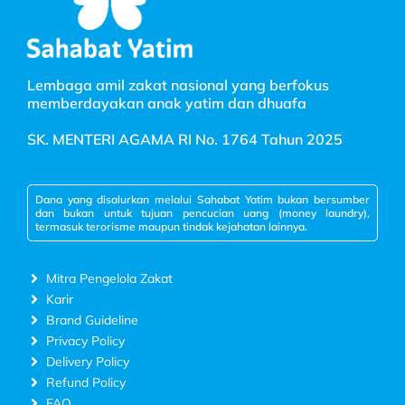
Lembaga amil zakat nasional yang berfokus
memberdayakan anak yatim dan dhuafa
SK. MENTERI AGAMA RI No. 1764 Tahun 2025
Dana yang disalurkan melalui Sahabat Yatim bukan bersumber
dan bukan untuk tujuan pencucian uang (money laundry),
termasuk terorisme maupun tindak kejahatan lainnya.
Mitra Pengelola Zakat
Karir
Brand Guideline
Privacy Policy
Delivery Policy
Refund Policy
FAQ