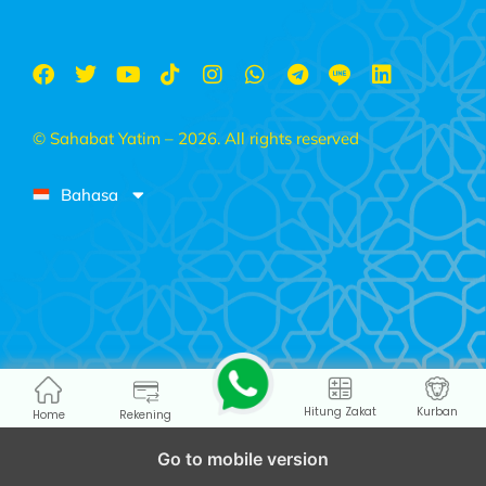
© Sahabat Yatim – 2026. All rights reserved
Bahasa
Hitung Zakat
Kurban
Home
Rekening
Go to mobile version