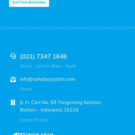
DAFTAR REKENING
(021) 7347 1646
Senin - Jum'at (8am - 5pm)
info@sahabatyatim.com
Email
Jl. H. Cari No. 58 Tangerang Selatan
Banten - Indonesia 15226
Kantor Pusat
PETUNJUK ARAH