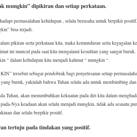
ak mungkin” dipikiran dan setiap perkataan.
adapi permasalahan kehidupan , selalu berusaha untuk berpikir positif
in” bisa terjadi.
dalam pikiran serta perkataan kita, maka kemunduran serta kegagalan ke
limat ini muncul pada saat kita mengalami kesulitan yang sangat buruk.
gkin “ dalam kehidupan kita menjadi kalimat “ mungkin “.
IN” tersebut sebagai pendobrak bagi penyelesaian setiap permasalah
an yang buruk, yakinlah bahwa Tuhan selalu ada untuk membimbing da
a Tuhan, akan menumbuhkan kekuatan pada diri kita dalam menghadap
 pada-Nya keadaan akan selalu menjadi mungkin, tidak ada sesuatu pun
inan dan selalu berpikir positif.
ran tertuju pada tindakan yang positif.