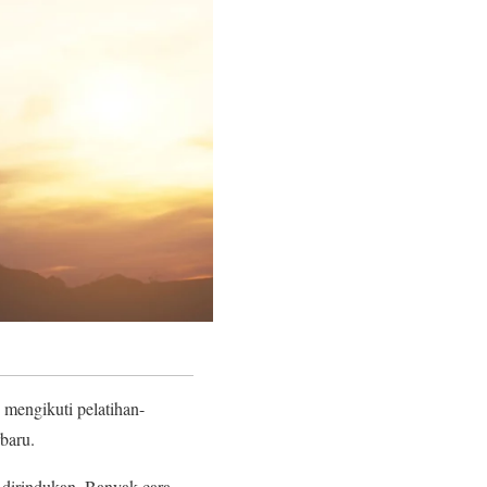
 mengikuti pelatihan-
rbaru.
 dirindukan. Banyak cara