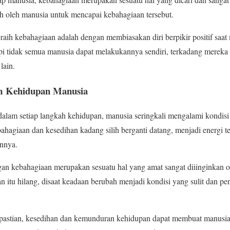
h oleh manusia untuk mencapai kebahagiaan tersebut.
raih kebahagiaan adalah dengan membiasakan diri berpikir positif saa
api tidak semua manusia dapat melakukannya sendiri, terkadang merek
lain.
m Kehidupan Manusia
lam setiap langkah kehidupan, manusia seringkali mengalami kondisi p
bahagiaan dan kesedihan kadang silih berganti datang, menjadi energi t
annya.
n kebahagiaan merupakan sesuatu hal yang amat sangat diiinginkan ol
n itu hilang, disaat keadaan berubah menjadi kondisi yang sulit dan pe
pastian, kesedihan dan kemunduran kehidupan dapat membuat manusia