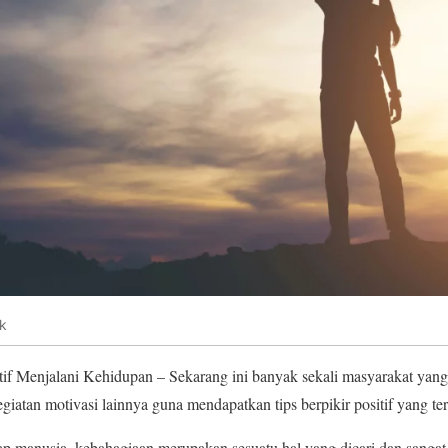
k
tif Menjalani Kehidupan – Sekarang ini banyak sekali masyarakat yang
giatan motivasi lainnya guna mendapatkan tips berpikir positif yang te
ap manusia, kebahagiaan merupakan sesuatu hal yang dicari dan sangat