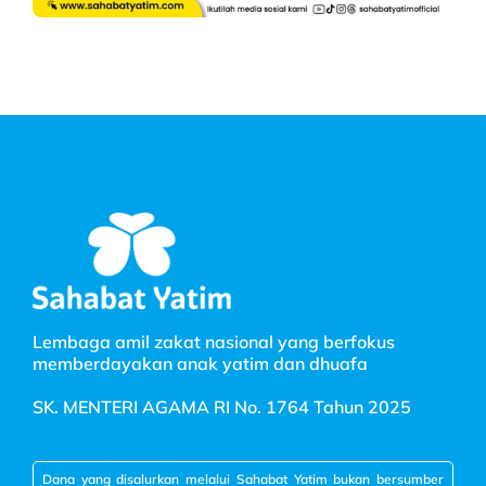
Lembaga amil zakat nasional yang berfokus
memberdayakan anak yatim dan dhuafa
SK. MENTERI AGAMA RI No. 1764 Tahun 2025
Dana yang disalurkan melalui Sahabat Yatim bukan bersumber