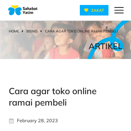
ZAKAT
HOME
BISNIS
CARA AGAR TOKO ONLINE RAMAI PEMBELI
You are here:
ARTIKEL
Cara agar toko online
ramai pembeli
February 28, 2023