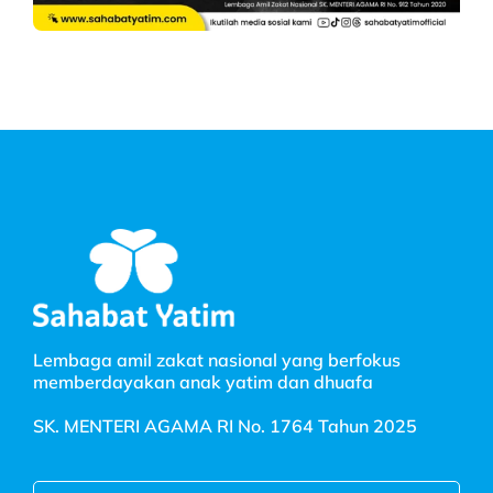
Lembaga amil zakat nasional yang berfokus
memberdayakan anak yatim dan dhuafa
SK. MENTERI AGAMA RI No. 1764 Tahun 2025