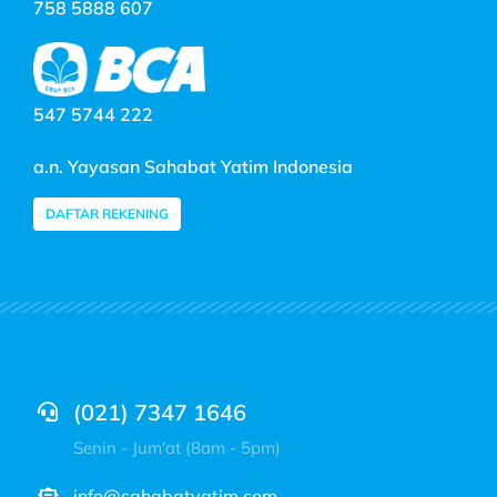
758 5888 607
547 5744 222
a.n. Yayasan Sahabat Yatim Indonesia
DAFTAR REKENING
(021) 7347 1646
Senin - Jum'at (8am - 5pm)
info@sahabatyatim.com