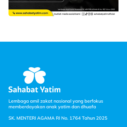
Lembaga amil zakat nasional yang berfokus
memberdayakan anak yatim dan dhuafa
SK. MENTERI AGAMA RI No. 1764 Tahun 2025