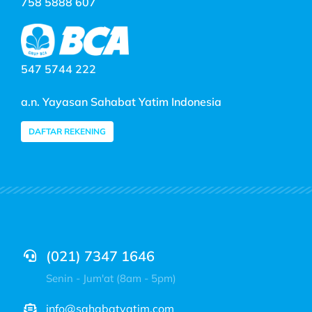
758 5888 607
547 5744 222
a.n. Yayasan Sahabat Yatim Indonesia
DAFTAR REKENING
(021) 7347 1646
Senin - Jum'at (8am - 5pm)
info@sahabatyatim.com