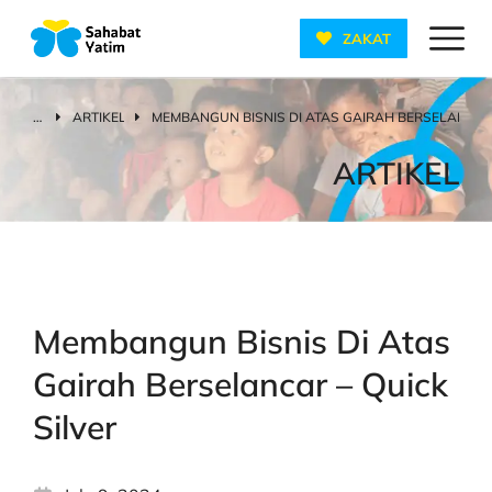
ZAKAT
ARTIKEL
MEMBANGUN BISNIS DI ATAS GAIRAH BERSELANCAR 
You are here:
ARTIKEL
Membangun Bisnis Di Atas
Gairah Berselancar – Quick
Silver