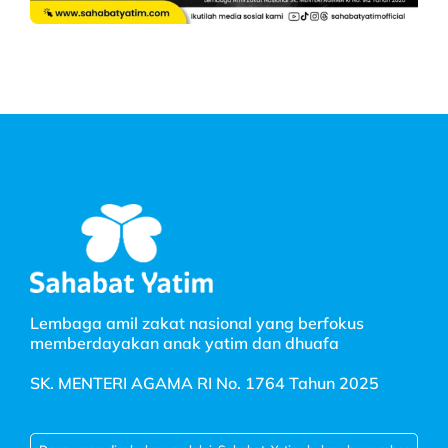
Lembaga amil zakat nasional yang berfokus
memberdayakan anak yatim dan dhuafa
SK. MENTERI AGAMA RI No. 1764 Tahun 2025