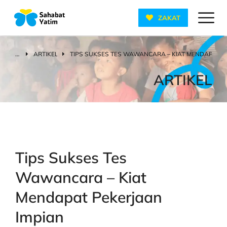
ZAKAT
ARTIKEL
TIPS SUKSES TES WAWANCARA – KIAT MENDAPAT P
You are here:
ARTIKEL
Tips Sukses Tes
Wawancara – Kiat
Mendapat Pekerjaan
Impian