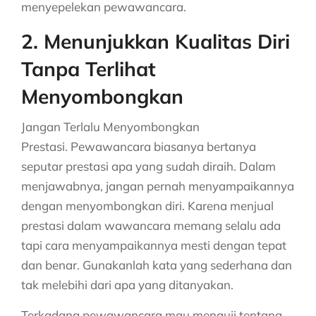
menyepelekan pewawancara.
2. Menunjukkan Kualitas Diri
Tanpa Terlihat
Menyombongkan
Jangan Terlalu Menyombongkan
Prestasi. Pewawancara biasanya bertanya
seputar prestasi apa yang sudah diraih. Dalam
menjawabnya, jangan pernah menyampaikannya
dengan menyombongkan diri. Karena menjual
prestasi dalam wawancara memang selalu ada
tapi cara menyampaikannya mesti dengan tepat
dan benar. Gunakanlah kata yang sederhana dan
tak melebihi dari apa yang ditanyakan.
Terkadang pewawancara mau menguji tentang