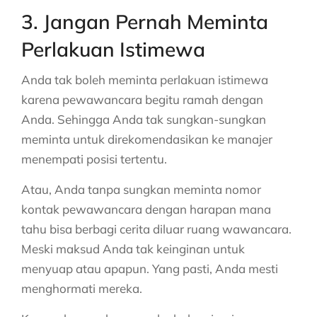
3. Jangan Pernah Meminta
Perlakuan Istimewa
Anda tak boleh meminta perlakuan istimewa
karena pewawancara begitu ramah dengan
Anda. Sehingga Anda tak sungkan-sungkan
meminta untuk direkomendasikan ke manajer
menempati posisi tertentu.
Atau, Anda tanpa sungkan meminta nomor
kontak pewawancara dengan harapan mana
tahu bisa berbagi cerita diluar ruang wawancara.
Meski maksud Anda tak keinginan untuk
menyuap atau apapun. Yang pasti, Anda mesti
menghormati mereka.