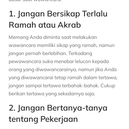
1. Jangan Bersikap Terlalu
Ramah atau Akrab
Memang Anda diminta saat melakukan
wawancara memiliki sikap yang ramah, namun
jangan pernah berlebihan. Terkadang
pewawancara suka menebar lelucon kepada
orang yang diwawancarainya, namun jika Anda
yang diwawancarai tetap ramah dalam tertawa,
jangan sampai tertawa terbahak-bahak. Cukup
berikan tertawa yang sekedarnya saja.
2. Jangan Bertanya-tanya
tentang Pekerjaan