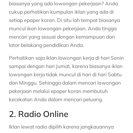
biasanya yang ada lowongan pekerjaan? Anda
cukup perhatikan kumpulan iklan yang ada di
setiap epaper koran. Di situ lah tempat biasanya
muncul ikan lowongan pekerjaan. Anda tingga
mencari yang sesuai dengan kemampuan dan
latar belakang pendidikan Anda.
Perhatikan saja iklan lowongan kerja di hari Senin
sampai dengan hari Jumat, karena biasanya iklan
lowongan kerja tidak muncul di hari di hari Sabtu
dan Minggu. Sehingga dalam mencari lowongan
pekerjaan melalui epaper koran membutuh
kecekatan Anda dalam mencari peluang.
2. Radio Online
Iklan lewat radio dipilih karena jangkauannya