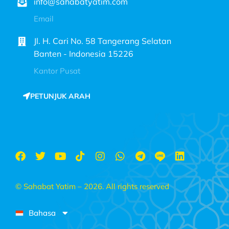
info@sahabatyatim.com
Email
Jl. H. Cari No. 58 Tangerang Selatan
Banten - Indonesia 15226
Kantor Pusat
PETUNJUK ARAH
© Sahabat Yatim – 2026. All rights reserved
Bahasa