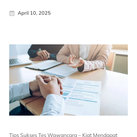
April 10, 2025
Tips Sukses Tes Wawancara – Kiat Mendapat