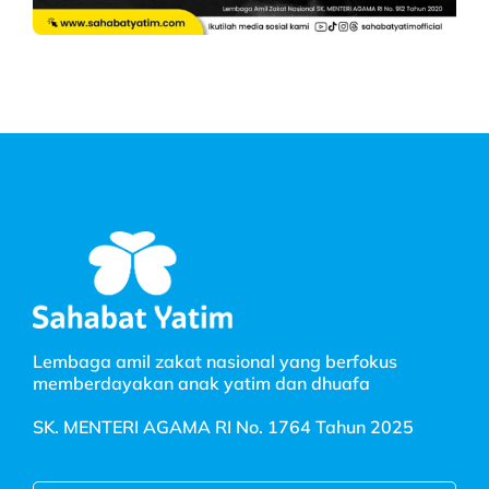
Lembaga amil zakat nasional yang berfokus
memberdayakan anak yatim dan dhuafa
SK. MENTERI AGAMA RI No. 1764 Tahun 2025