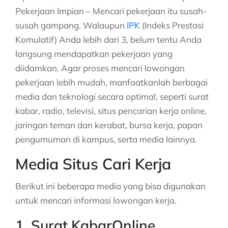
Pekerjaan Impian – Mencari pekerjaan itu susah-
susah gampang. Walaupun
IPK
(Indeks Prestasi
Komulatif) Anda lebih dari 3, belum tentu Anda
langsung mendapatkan pekerjaan yang
diidamkan. Agar proses mencari lowongan
pekerjaan lebih mudah, manfaatkanlah berbagai
media dan teknologi secara optimal, seperti surat
kabar, radio, televisi, situs pencarian kerja online,
jaringan teman dan kerabat, bursa kerja, papan
pengumuman di kampus, serta media lainnya.
Media Situs Cari Kerja
Berikut ini beberapa media yang bisa digunakan
untuk mencari informasi lowongan kerja.
1. Surat KabarOnline