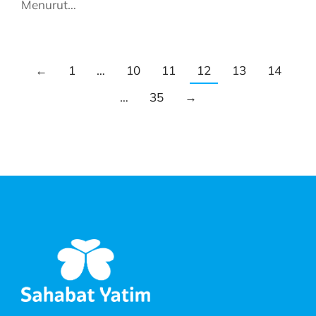
Menurut…
←
1
…
10
11
12
13
14
…
35
→