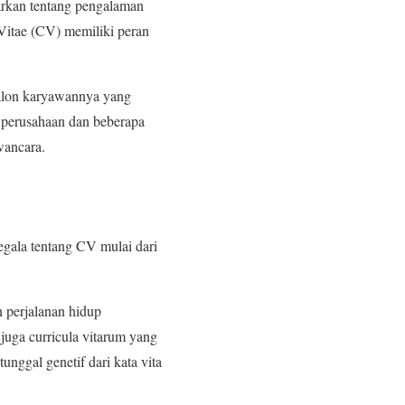
arkan tentang pengalaman
m Vitae (CV) memiliki peran
 calon karyawannya yang
h perusahaan dan beberapa
wancara.
egala tentang CV mulai dari
n perjalanan hidup
 juga curricula vitarum yang
nggal genetif dari kata vita