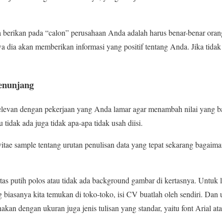
berikan pada “calon” perusahaan Anda adalah harus benar-benar orang
dia akan memberikan informasi yang positif tentang Anda. Jika tidak 
enunjang
elevan dengan pekerjaan yang Anda lamar agar menambah nilai yang b
tidak ada juga tidak apa-apa tidak usah diisi.
 vitae sample tentang urutan penulisan data yang tepat sekarang bagai
as putih polos atau tidak ada background gambar di kertasnya. Untuk 
asanya kita temukan di toko-toko, isi CV buatlah oleh sendiri. Dan 
unakan dengan ukuran juga jenis tulisan yang standar, yaitu font Arial