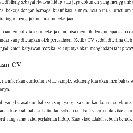
isa dibilang sebagai riwayat hidup atau juga dokumen yang menggamb
pai bekerja dengan berbagai kualifikasi lainnya. Selain itu, Curriculu
kita ingin mengajukan lamaran pekerjaan.
sahaan tempat kita akan bekerja nanti bisa memilih dengan tepat siapa
andar yang ditetapkan oleh perusahaan. Ketika CV sudah diterima ole
menjadi calon karyawan mereka, selanjutnya akan menghadapi tahap wa
jaan CV
k memberikan curriculum vitae sample, sekarang kita akan membahas s
annya.
lah yang berasal dari bahasa asing, yang jika diartikan berarti rangkuma
adalah sebuah bahasa Latin dari sebuah tata bahasa curricula vitae atau
i yang sama yaitu perjalanan hidup. Kata vitae adalah sebuah bentuk tu