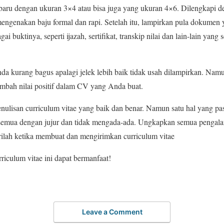
baru dengan ukuran 3×4 atau bisa juga yang ukuran 4×6. Dilengkapi d
engenakan baju formal dan rapi. Setelah itu, lampirkan pula dokumen 
 buktinya, seperti ijazah, sertifikat, transkip nilai dan lain-lain yan
Anda kurang bagus apalagi jelek lebih baik tidak usah dilampirkan. Namu
bah nilai positif dalam CV yang Anda buat.
penulisan curriculum vitae yang baik dan benar. Namun satu hal yang 
 semua dengan jujur dan tidak mengada-ada. Ungkapkan semua penga
rilah ketika membuat dan mengirimkan curriculum vitae
riculum vitae ini dapat bermanfaat!
Leave a Comment