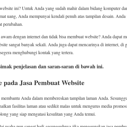
ebsite ini? Untuk Anda yang sudah mahir dalam bidang komputer dan d
mat uang, Anda mempunyai kendali penuh atas tampilan desain. Anda
t perubahan.
 awam dengan internet dan tidak bisa membuat website? Anda dapat 
site sangat banyak sekali. Anda juga dapat mencarinya di internet, di
segera menghubungi kontak yang tertera.
simak penjelasan dan saran-saran di bawah ini.
 pada Jasa Pembuat Website
at membantu Anda dalam membereskan tampilan laman Anda. Sesunggu
lkan fasilitas laman atau sedikit malas untuk mengurus media promosi 
long yang siap mengatasi kesulitan yang Anda temui.
i usaha pun sangat baik sesungguhnya jika menggunakan jasa pembua