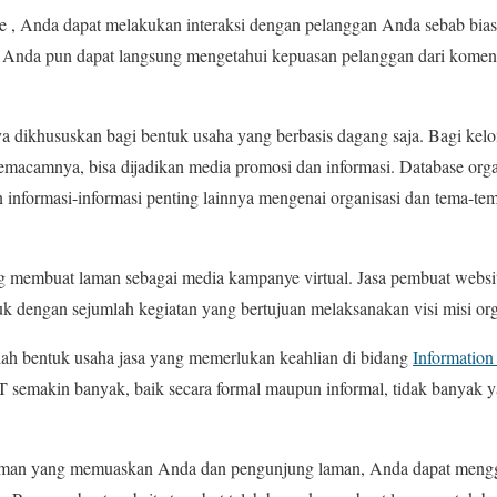
te , Anda dapat melakukan interaksi dengan pelanggan Anda sebab bia
. Anda pun dapat langsung mengetahui kepuasan pelanggan dari kome
 dikhususkan bagi bentuk usaha yang berbasis dagang saja. Bagi kelo
emacamnya, bisa dijadikan media promosi dan informasi. Database orga
an informasi-informasi penting lainnya mengenai organisasi dan tema-te
ang membuat laman sebagai media kampanye virtual. Jasa pembuat webs
k dengan sejumlah kegiatan yang bertujuan melaksanakan visi misi org
lah bentuk usaha jasa yang memerlukan keahlian di bidang
Information
g IT semakin banyak, baik secara formal maupun informal, tidak banyak 
aman yang memuaskan Anda dan pengunjung laman, Anda dapat meng