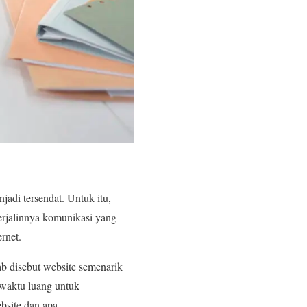
adi tersendat. Untuk itu,
erjalinnya komunikasi yang
rnet.
ab disebut website semenarik
waktu luang untuk
site dan apa