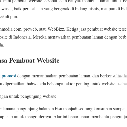
 Para pembuat website tersebut telah banyak membuat laman untuk ber
swasta, baik perusahaan yang bergerak di bidang bisnis, maupun di bid
sekali pun.
onmedia.com, proweb, atau WebBizz. Ketiga jasa pembuat website terse
site di Indonesia. Mereka menawarkan pembuatan laman dengan berba
da.
asa Pembuat Website
k
promosi
dengan memanfaatkan pembuatan laman, dan berkonsultasila
u diperhatikan bahwa ada beberapa faktor penting untuk website usaha 
ngan untuk pengunjung website
 bilamana pengunjung halaman bisa menjadi seorang konsumen sampai 
ap-siap untuk mengordernya. Alur ini benar-benar membantu pengunjun