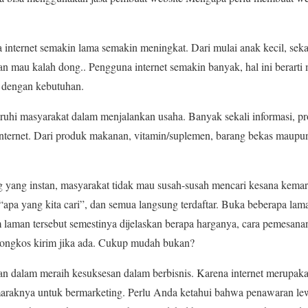
 internet semakin lama semakin meningkat. Dari mulai anak kecil, seka
an mau kalah dong.. Pengguna internet semakin banyak, hal ini berar
t dengan kebutuhan.
uhi masyarakat dalam menjalankan usaha. Banyak sekali informasi, pro
internet. Dari produk makanan, vitamin/suplemen, barang bekas maupun
 yang instan, masyarakat tidak mau susah-susah mencari kesana kemari
 “apa yang kita cari”, dan semua langsung terdaftar. Buka beberapa la
laman tersebut semestinya dijelaskan berapa harganya, cara pemesana
 ongkos kirim jika ada. Cukup mudah bukan?
n dalam meraih kesuksesan dalam berbisnis. Karena internet merupaka
raknya untuk bermarketing. Perlu Anda ketahui bahwa penawaran lewat 