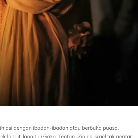
dihiasi dengan ibadah-ibadah atau berbuka puasa,
angit-langit di Gaza. Tentara Zionis Israel tak gentar