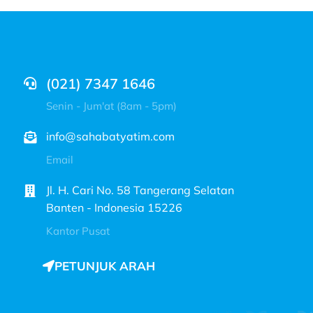
(021) 7347 1646
Senin - Jum'at (8am - 5pm)
info@sahabatyatim.com
Email
Jl. H. Cari No. 58 Tangerang Selatan
Banten - Indonesia 15226
Kantor Pusat
PETUNJUK ARAH