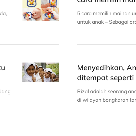
da,
5 cara memilih mainan u
untuk anak – Sebagai or
tu
Menyedihkan, Ana
ditempat seperti i
edang
Rizal adalah seorang an
di wilayah bongkaran t