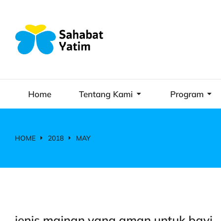
Home
Tentang Kami
Program
HOME
2018
MAY
You are here:
jenis mainan yang aman untuk bayi