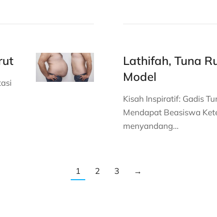
rut
Lathifah, Tuna R
Model
asi
Kisah Inspiratif: Gadis
Mendapat Beasiswa Ket
menyandang…
1
2
3
→