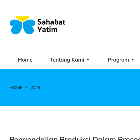
Home
Tentang Kami
Program
HOME
2024
You are here:
Pengendalian Produksi Dalam Prose