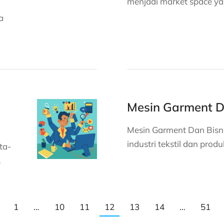
menjadi market space ya
a
Mesin Garment Da
Mesin Garment Dan Bisn
industri tekstil dan produ
ta-
…
1
…
10
11
12
13
14
…
51