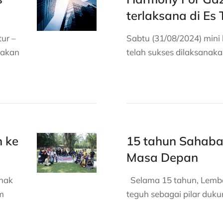
terlaksana di Es 
ur –
Sabtu (31/08/2024) mini
pakan
telah sukses dilaksanaka
n ke
15 tahun Sahaba
Masa Depan
anak
Selama 15 tahun, Lembag
m
teguh sebagai pilar duk