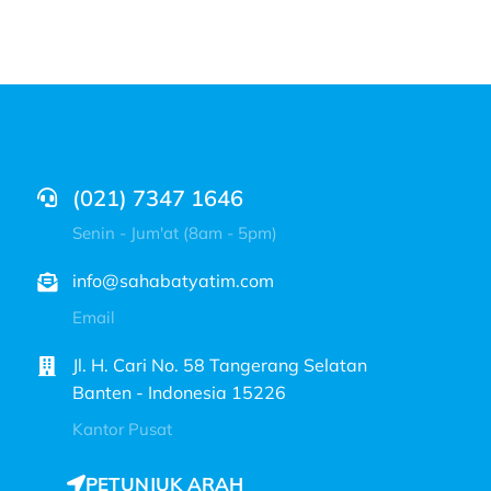
(021) 7347 1646
Senin - Jum'at (8am - 5pm)
info@sahabatyatim.com
Email
Jl. H. Cari No. 58 Tangerang Selatan
Banten - Indonesia 15226
Kantor Pusat
PETUNJUK ARAH