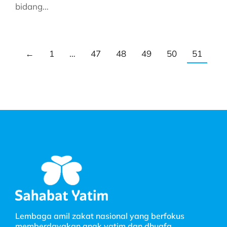
bidang…
←
1
…
47
48
49
50
51
Lembaga amil zakat nasional yang berfokus
memberdayakan anak yatim dan dhuafa