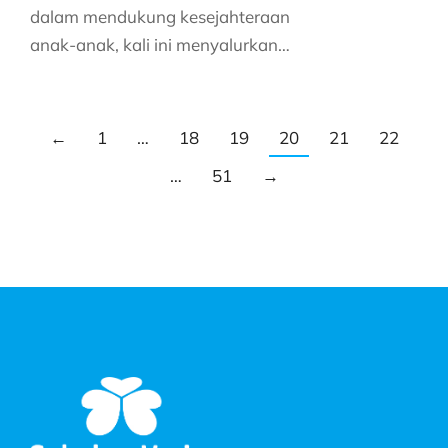
dalam mendukung kesejahteraan
anak-anak, kali ini menyalurkan…
←
1
…
18
19
20
21
22
…
51
→