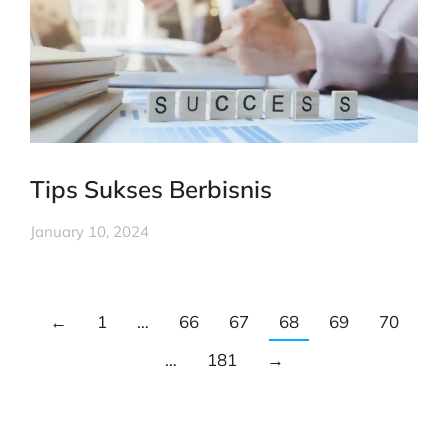
Tips Sukses Berbisnis
January 10, 2024
←
1
…
66
67
68
69
70
…
181
→