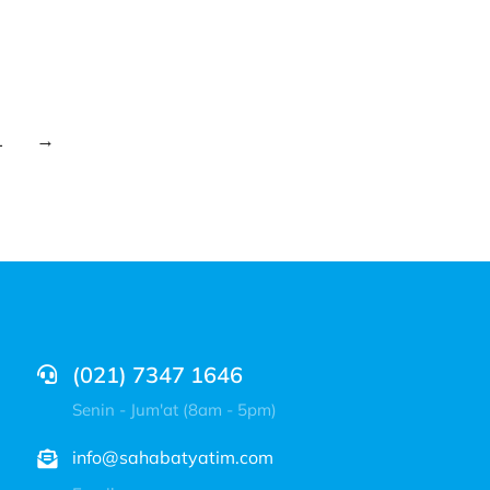
1
→
(021) 7347 1646
Senin - Jum'at (8am - 5pm)
info@sahabatyatim.com