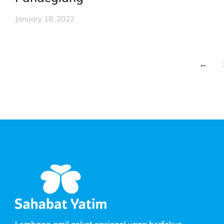
January 18, 2022
←
Lembaga amil zakat nasional yang berfokus