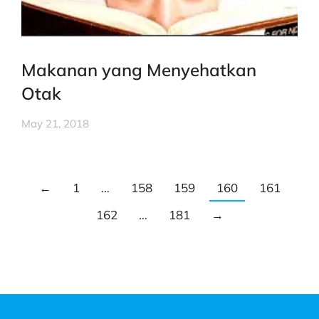
Makanan yang Menyehatkan
Otak
May 21, 2018
←
1
…
158
159
160
161
162
…
181
→