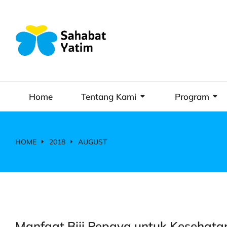
Home
Tentang Kami
Program
HOME
2018
AUGUST
You are here:
Manfaat Biji Pepaya untuk Kesehata