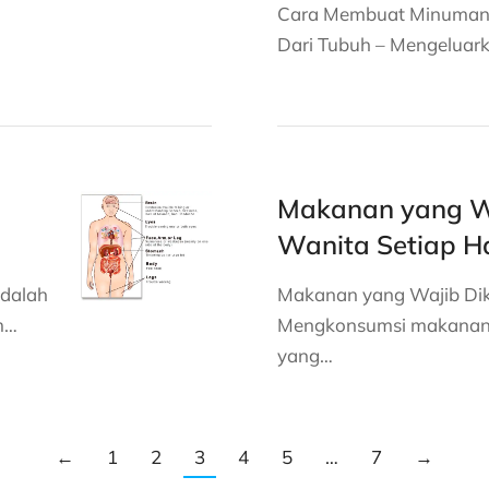
Cara Membuat Minuman 
Dari Tubuh – Mengeluark
Makanan yang W
Wanita Setiap Ha
adalah
Makanan yang Wajib Dik
m…
Mengkonsumsi makanan 
yang…
←
1
2
3
4
5
…
7
→