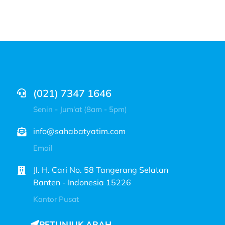
(021) 7347 1646
Senin - Jum'at (8am - 5pm)
info@sahabatyatim.com
Email
Jl. H. Cari No. 58 Tangerang Selatan
Banten - Indonesia 15226
Kantor Pusat
PETUNJUK ARAH