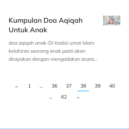
Kumpulan Doa Aqiqah
Untuk Anak
doa aqiqah anak-Di tradisi umat Islam
kelahiran seorang anak pasti akan
dirayakan dengan mengadakan acara…
←
1
…
36
37
38
39
40
…
62
→