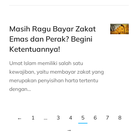
Masih Ragu Bayar Zakat
Emas dan Perak? Begini
Ketentuannya!
Umat Islam memiliki salah satu
kewajiban, yaitu membayar zakat yang
merupakan penyisihan harta tertentu
dengan…
←
1
…
3
4
5
6
7
8
→